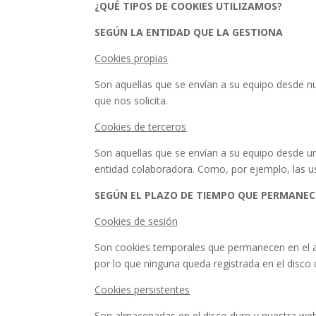
podamos
¿QUÉ TIPOS DE COOKIES UTILIZAMOS?
mejorar la
funcionalidad
SEGÚN LA ENTIDAD QUE LA GESTIONA
y estructura
de la web, en
Cookies propias
base a cómo
Son aquellas que se envían a su equipo desde n
se usa la web.
que nos solicita.
Cookies de terceros
Experiencia
Para que
Son aquellas que se envían a su equipo desde u
nuestra web
entidad colaboradora. Como, por ejemplo, las u
funcione lo
mejor posible
SEGÚN EL PLAZO DE TIEMPO QUE PERMANEC
durante tu
visita. Si
Cookies de sesión
rechaza estas
cookies,
Son cookies temporales que permanecen en el a
algunas
por lo que ninguna queda registrada en el disco d
funcionalidades
desaparecerán
Cookies persistentes
de la web.
Son almacenadas en el disco duro y nuestra web