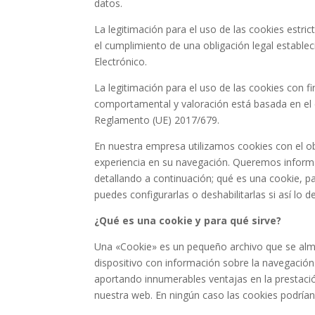
datos.
La legitimación para el uso de las cookies estr
el cumplimiento de una obligación legal estable
Electrónico.
La legitimación para el uso de las cookies con f
comportamental y valoración está basada en el co
Reglamento (UE) 2017/679.
Necesarias
Estas
En nuestra empresa utilizamos cookies con el ob
cookies no
experiencia en su navegación. Queremos informa
son
opcionales.
detallando a continuación; qué es una cookie, pa
Son
puedes configurarlas o deshabilitarlas si así lo d
necesarias
para que
¿Qué es una cookie y para qué sirve?
funcione la
web.
Una «Cookie» es un pequeño archivo que se alma
dispositivo con información sobre la navegación
aportando innumerables ventajas en la prestación
Estadísticas
nuestra web. En ningún caso las cookies podrían
Para que