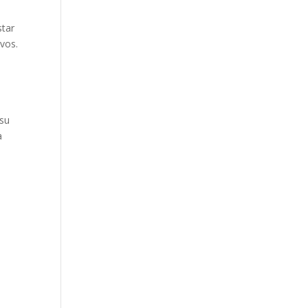
star
ivos.
 su
a