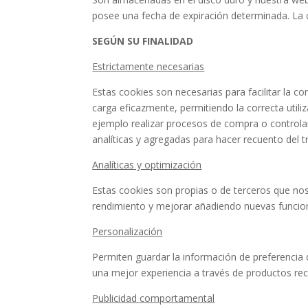
posee una fecha de expiración determinada. La 
Marketing
Al compartir tus
SEGÚN SU FINALIDAD
intereses y
comportamiento
Estrictamente necesarias
mientras visitas
nuestro sitio,
Estas cookies son necesarias para facilitar la c
aumentas la
carga eficazmente, permitiendo la correcta utili
posibilidad de
ejemplo realizar procesos de compra o controlar 
ver contenido y
analíticas y agregadas para hacer recuento del trá
ofertas
personalizados.
Analíticas y optimización
Estas cookies son propias o de terceros que nos
rendimiento y mejorar añadiendo nuevas funcio
Personalización
Permiten guardar la información de preferencia d
una mejor experiencia a través de productos r
Publicidad comportamental