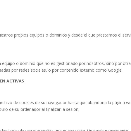
uestros propios equipos o dominios y desde el que prestamos el serv
n equipo o dominio que no es gestionado por nosotros, sino por otra
sadas por redes sociales, o por contenido externo como Google.
EN ACTIVAS
rchivo de cookies de su navegador hasta que abandona la página w
uro de su ordenador al finalizar la sesión.
 las lee cada vez que realiza una nueva visita. Una web permanente