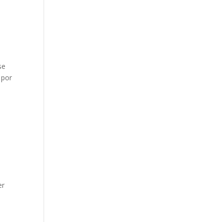
se
 por
er